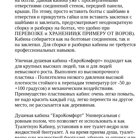
на болты. Данная кабина уже с просверленными
отверстиями соединений стенок, передней панели,
крыши. По этому, просто вставить болты с шайбами в
отверстия и прикрутить гайки или вставить заклепки с
шайбами и заклепать, предусматривает неоднократную
сборку и разборку на болтах, что удобно при
ПЕРЕВОЗКЕ и ХРАНЕНИИ(К ПРИМЕРУ ОТ ВОРОВ).
Кабина собирается как на болтовые соединения, так и
на заклепки. Для сборки и разборки кабины не требуется
профессиональных навыков.
Уличная душевая кабина «ЕвроКомфорт» подходит как
для крупных высоких людей, так и для людей
невысокого роста. Выполнен из высокопрочного
пластика - Полиэтилена низкого давления высокой
плотности стойкого к перепадам температур (от -50 до
+100 градусов) и механическим воздействиям.
Преимущество пластиковых кабин: очень легко помыть,
не надо красить каждый год, легко перенести на другое
место, не рассыхается как деревянная.
Душевая кабина "ЕвроКомфорт" Универсальная с
ровным полом, что позволяет ее использовать и как
Туалетную Кабину, установив в нее туалет-ведро или
жидкостной биотуалет. А на время приема душа, туалет-
ведро или жидкостной биотуалет, убирать за шторку или